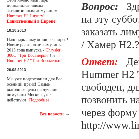
Этой ночью наш парк
Вопрос:
Здр
пополнился новым
эксклюзивным лимузином
на эту субб
Hummer H1 Luxury
!
Единственный в Европе!
заказать ли
18.10.2013
Наш парк лимузинов расширен!
/ Хамер Н2.
Новые роскошные лимузины
2013 года выпуска -
Chrysler
300C "Три Восьмерки"
! и
Ответ:
Ден
Hummer H2 "Три Восьмерки"
!
20.08.2013
Hummer H2 Т
Мы уже подготовили для Вас
свободен, дл
осенний прайс! Самые
выгодные цены на лучшие
лимузины Москвы уже
позвонить н
действуют!
Подробнее..
через форму 
Все новости
http://www.l