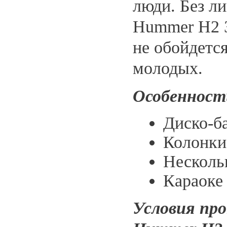
люди. Без л
Hummer H2 З
не обойдетс
молодых.
Особенност
Диско-ба
Колонки
Несколь
Караоке
Условия пр