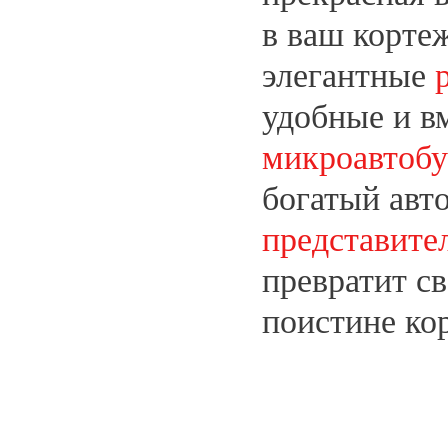
в ваш корте
элегантные
удобные и в
микроавтоб
богатый авт
представите
превратит с
поистине ко