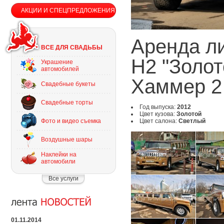
АКЦИИ И СПЕЦПРЕДЛОЖЕНИЯ
Аренда л
ВСЕ ДЛЯ СВАДЬБЫ
H2 "Золот
Украшение
автомобилей
Хаммер 2
Свадебные букеты
Свадебные торты
Год выпуска:
2012
Цвет кузова:
Золотой
Фото и видео съемка
Цвет салона:
Светлый
Воздушные шары
Наклейки на
автомобили
Все услуги
01.11.2014