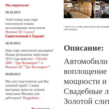
Мы переехали!
30.10.2013
Этой ночью наш парк
пополнился новым
* для того чтобы увеличить фотограф
эксклюзивным лимузином
нее мышью
Hummer H1 Luxury
!
Единственный в Европе!
18.10.2013
Описание:
Наш парк лимузинов расширен!
Новые роскошные лимузины
Автомобили 
2013 года выпуска -
Chrysler
300C "Три Восьмерки"
! и
Hummer H2 "Три Восьмерки"
!
воплощение 
20.08.2013
мощности и 
Мы уже подготовили для Вас
осенний прайс! Самые
Свадебные 
выгодные цены на лучшие
лимузины Москвы уже
действуют!
Подробнее..
Золотой сли
Все новости