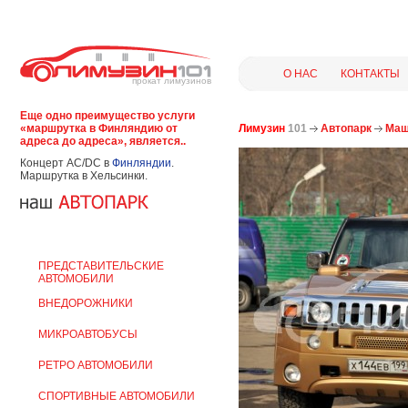
О НАС
КОНТАКТЫ
прокат лимузинов
Еще одно преимущество услуги
«маршрутка в Финляндию от
Лимузин
101
Автопарк
Маш
адреса до адреса», является..
Концерт AC/DC в
Финляндии
.
Маршрутка в Хельсинки.
МАШИНЫ НА СВАДЬБУ
ПРЕДСТАВИТЕЛЬСКИЕ
АВТОМОБИЛИ
ВНЕДОРОЖНИКИ
МИКРОАВТОБУСЫ
РЕТРО АВТОМОБИЛИ
СПОРТИВНЫЕ АВТОМОБИЛИ